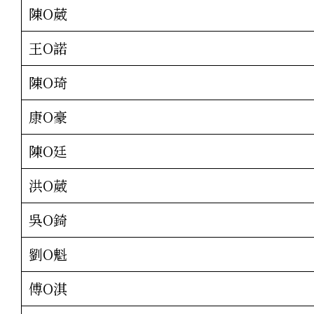
陳O葳
王O諾
陳O琦
康O豪
陳O廷
洪O葳
吳O錡
劉O魁
傅O淇