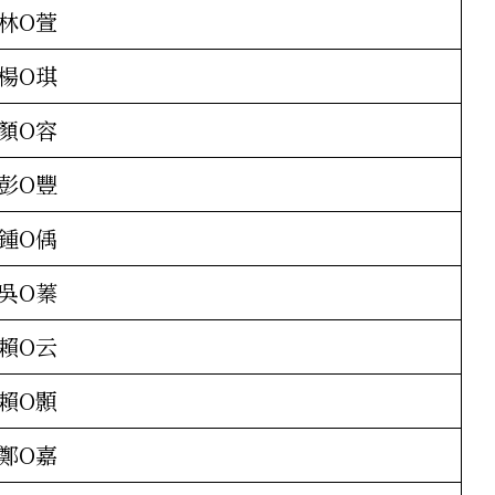
林O萱
楊O琪
顏O容
彭O豐
鍾O偊
吳O蓁
賴O云
賴O顥
鄭O嘉