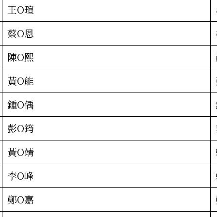
王O瑄
蔡O恩
陳O熙
黃O能
鍾O偊
彭O筠
黃O靖
李O峰
鄭O嘉